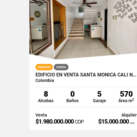
EDIFICIO
VENTA
EDIFICIO EN VENTA SANTA MONICA CALI NORTE
Colombia
8
0
5
570
2
Alcobas
Baños
Garaje
Área m
Venta
Alquiler
$1.980.000.000
$15.000.000
COP
CO