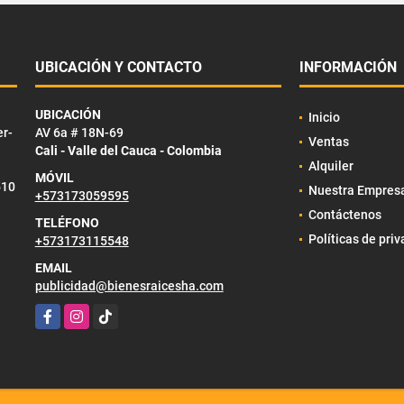
UBICACIÓN Y CONTACTO
INFORMACIÓN
UBICACIÓN
Inicio
er-
AV 6a # 18N-69
Ventas
Cali - Valle del Cauca - Colombia
Alquiler
MÓVIL
510
Nuestra Empres
+573173059595
Contáctenos
TELÉFONO
Políticas de pri
+573173115548
EMAIL
publicidad@bienesraicesha.com
Facebook
Instagram
TikTok