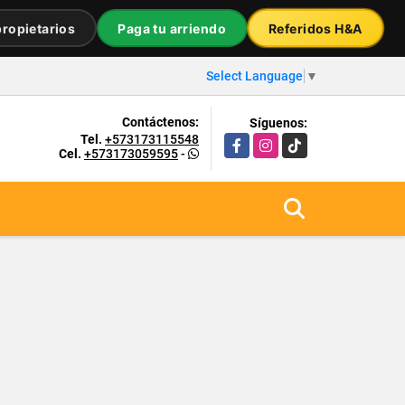
ropietarios
Paga tu arriendo
Referidos H&A
Select Language
▼
Contáctenos:
Síguenos:
Tel.
+573173115548
Facebook
Instagram
TikTok
Cel.
+573173059595
-