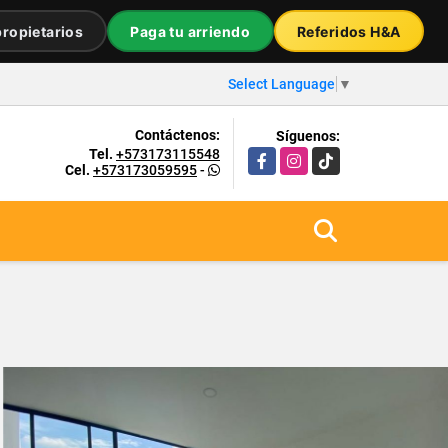
ropietarios
Paga tu arriendo
Referidos H&A
Select Language
▼
Contáctenos:
Síguenos:
Tel.
+573173115548
Facebook
Instagram
TikTok
Cel.
+573173059595
-