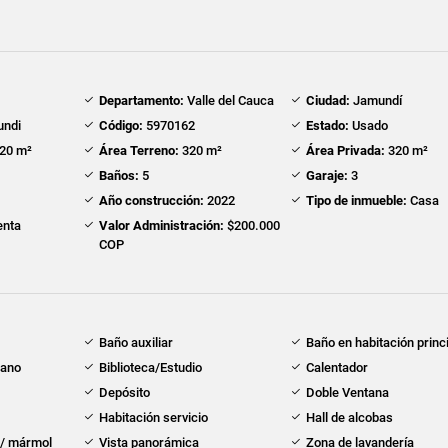
Departamento:
Valle del Cauca
Ciudad:
Jamundí
ndi
Código:
5970162
Estado:
Usado
20 m²
Área Terreno:
320 m²
Área Privada:
320 m²
Baños:
5
Garaje:
3
Año construcción:
2022
Tipo de inmueble:
Casa
nta
Valor Administración:
$200.000
COP
Baño auxiliar
Baño en habitación princ
cano
Biblioteca/Estudio
Calentador
Depósito
Doble Ventana
Habitación servicio
Hall de alcobas
 / mármol
Vista panorámica
Zona de lavandería