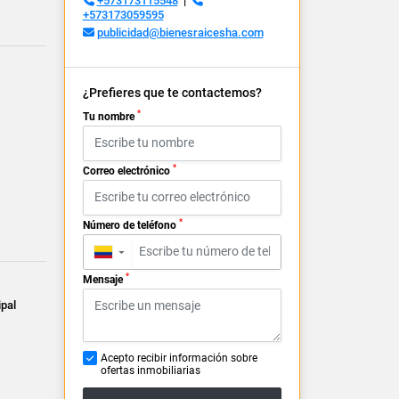
+573173115548
|
+573173059595
publicidad@bienesraicesha.com
¿Prefieres que te contactemos?
*
Tu nombre
*
Correo electrónico
*
Número de teléfono
▼
*
Mensaje
ipal
Acepto recibir información sobre
ofertas inmobiliarias