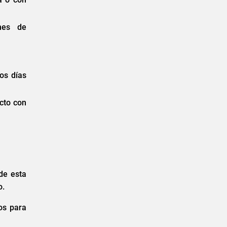
ones de
los días
acto con
 de esta
o.
os para