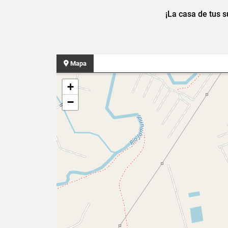
¡La casa de tus 
Mapa
+
−