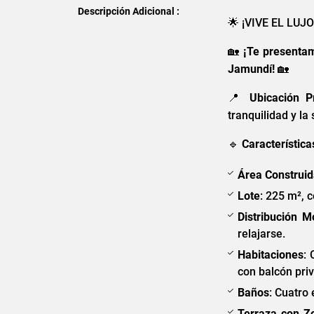
Descripción Adicional :
🌟 ¡VIVE EL LU
🏡
¡Te presentam
Jamundí!
🏡
📍
Ubicación Pr
tranquilidad y la
🔹
Característica
Área Construi
Lote
: 225 m², 
Distribución 
relajarse.
Habitaciones
: 
con balcón priv
Baños
: Cuatro
Terraza con 