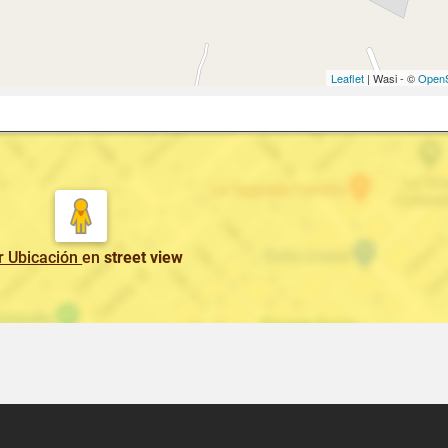
Leaflet
| Wasi - ©
OpenS
r Ubicación
en
street view