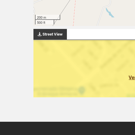
200 m
500 ft
Street View
Ve