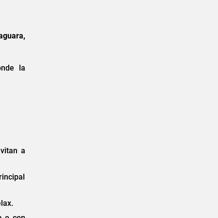
aguara,
onde la
vitan a
rincipal
lax.
a o con