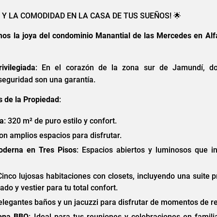
JO Y LA COMODIDAD EN LA CASA DE TUS SUEÑOS! 🌟
os la joya del condominio Manantial de las Mercedes en Alf
ivilegiada
: En el corazón de la zona sur de Jamundí, d
 seguridad son una garantía.
s de la Propiedad
:
da
: 320 m² de puro estilo y confort.
con amplios espacios para disfrutar.
Moderna en Tres Pisos
: Espacios abiertos y luminosos que in
Cinco lujosas habitaciones con closets, incluyendo una suite p
ado y vestier para tu total confort.
 elegantes baños y un jacuzzi para disfrutar de momentos de re
Zona BBQ
: Ideal para tus reuniones y celebraciones en famili