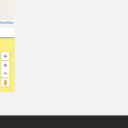
treetMap