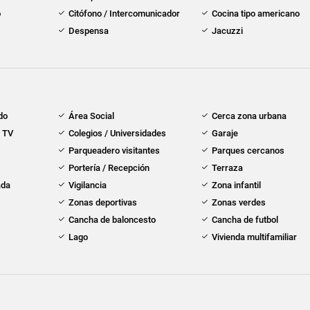
o
Citófono / Intercomunicador
Cocina tipo americano
Despensa
Jacuzzi
do
Área Social
Cerca zona urbana
e TV
Colegios / Universidades
Garaje
Parqueadero visitantes
Parques cercanos
Portería / Recepción
Terraza
ada
Vigilancia
Zona infantil
Zonas deportivas
Zonas verdes
Cancha de baloncesto
Cancha de futbol
Lago
Vivienda multifamiliar