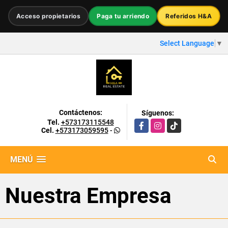
Acceso propietarios
Paga tu arriendo
Referidos H&A
Select Language
▼
Contáctenos:
Síguenos:
Tel.
+573173115548
Facebook
Instagram
TikTok
Cel.
+573173059595
-
MENÚ
Nuestra Empresa