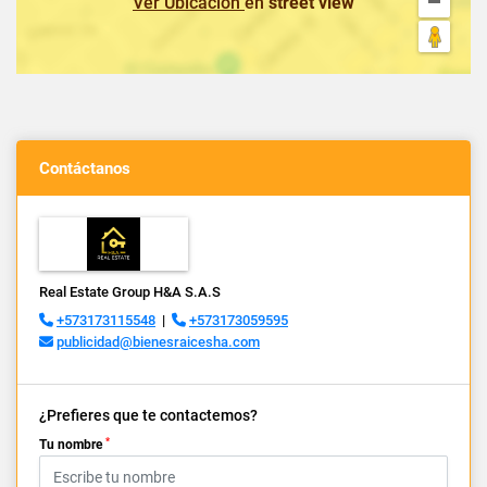
Ver Ubicación
en
street view
Contáctanos
Real Estate Group H&A S.A.S
+573173115548
|
+573173059595
publicidad@bienesraicesha.com
¿Prefieres que te contactemos?
*
Tu nombre