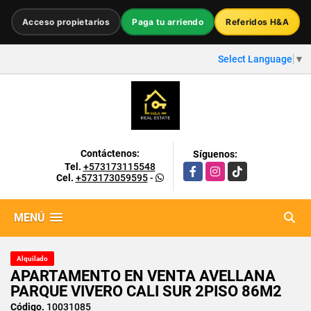
Acceso propietarios
Paga tu arriendo
Referidos H&A
Select Language
▼
Contáctenos:
Síguenos:
Tel.
+573173115548
Facebook
Instagram
TikTok
Cel.
+573173059595
-
MENÚ
Alquilado
APARTAMENTO EN VENTA AVELLANA
PARQUE VIVERO CALI SUR 2PISO 86M2
Código.
10031085