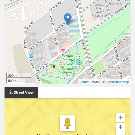
200 m
500 ft
Leaflet
| Wasi - ©
OpenStreetMap
Street View