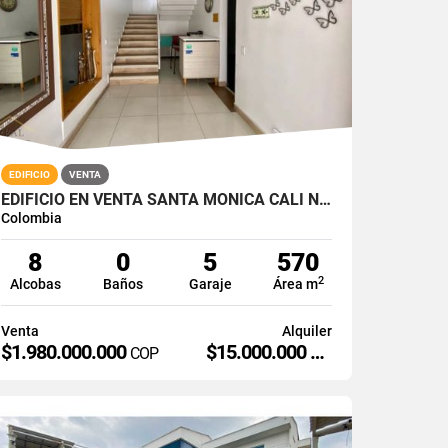
EDIFICIO
VENTA
EDIFICIO EN VENTA SANTA MONICA CALI NORTE
Colombia
8
0
5
570
2
Alcobas
Baños
Garaje
Área m
Venta
Alquiler
$1.980.000.000
$15.000.000
COP
COP