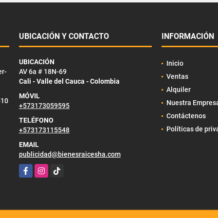
UBICACIÓN Y CONTACTO
INFORMACIÓN
UBICACIÓN
Inicio
er-
AV 6a # 18N-69
Ventas
Cali - Valle del Cauca - Colombia
Alquiler
MÓVIL
510
Nuestra Empres
+573173059595
Contáctenos
TELÉFONO
Políticas de pri
+573173115548
EMAIL
publicidad@bienesraicesha.com
Facebook
Instagram
TikTok