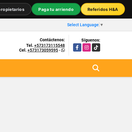
ropietarios
Paga tu arriendo
Referidos H&A
Select Language
▼
Contáctenos:
Síguenos:
Tel.
+573173115548
Facebook
Instagram
TikTok
Cel.
+573173059595
-