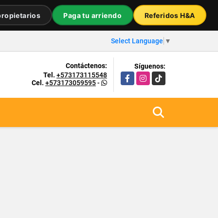
ropietarios
Paga tu arriendo
Referidos H&A
Select Language
▼
Contáctenos:
Síguenos:
Tel.
+573173115548
Facebook
Instagram
TikTok
Cel.
+573173059595
-