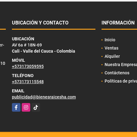
UBICACIÓN Y CONTACTO
INFORMACIÓN
UBICACIÓN
Inicio
er-
AV 6a # 18N-69
Ventas
Cali - Valle del Cauca - Colombia
Alquiler
MÓVIL
510
Nuestra Empres
+573173059595
Contáctenos
TELÉFONO
Políticas de pri
+573173115548
EMAIL
publicidad@bienesraicesha.com
Facebook
Instagram
TikTok