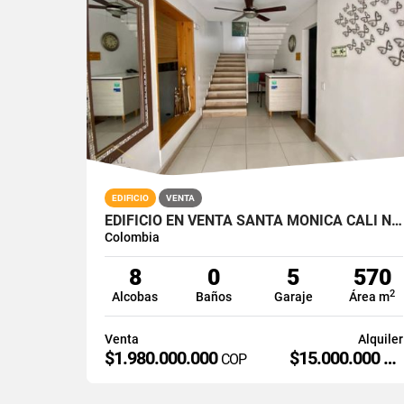
EDIFICIO
VENTA
EDIFICIO EN VENTA SANTA MONICA CALI NORTE
Colombia
8
0
5
570
2
Alcobas
Baños
Garaje
Área m
Venta
Alquiler
$1.980.000.000
$15.000.000
COP
CO