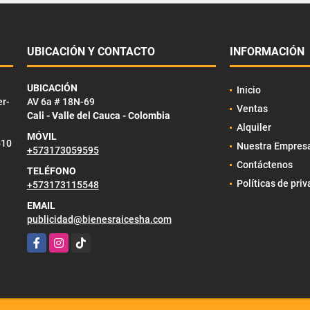
UBICACIÓN Y CONTACTO
INFORMACIÓN
UBICACIÓN
Inicio
er-
AV 6a # 18N-69
Ventas
Cali - Valle del Cauca - Colombia
Alquiler
MÓVIL
510
Nuestra Empres
+573173059595
Contáctenos
TELÉFONO
Políticas de pri
+573173115548
EMAIL
publicidad@bienesraicesha.com
Facebook
Instagram
TikTok