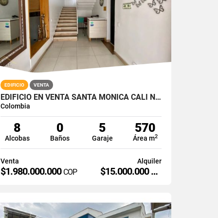
EDIFICIO
VENTA
EDIFICIO EN VENTA SANTA MONICA CALI NORTE
Colombia
8
0
5
570
2
Alcobas
Baños
Garaje
Área m
Venta
Alquiler
$1.980.000.000
$15.000.000
COP
COP