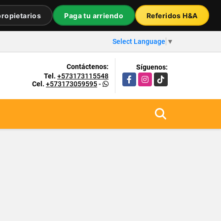
ropietarios
Paga tu arriendo
Referidos H&A
Select Language
▼
Contáctenos:
Síguenos:
Tel.
+573173115548
Facebook
Instagram
TikTok
Cel.
+573173059595
-