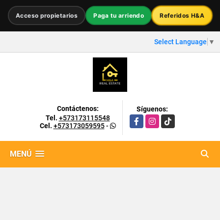
Acceso propietarios
Paga tu arriendo
Referidos H&A
Select Language
▼
Contáctenos:
Síguenos:
Tel.
+573173115548
Facebook
Instagram
TikTok
Cel.
+573173059595
-
MENÚ