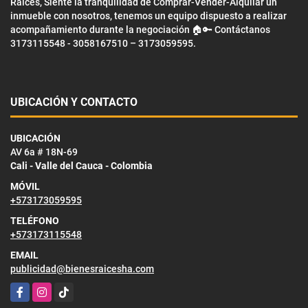
Raíces, Siente la tranquilidad de Comprar-Vender-Alquilar un
inmueble con nosotros, tenemos un equipo dispuesto a realizar
acompañamiento durante la negociación 🏠🔑 Contáctanos
3173115548 - 3058167510 – 3173059595.
UBICACIÓN Y CONTACTO
UBICACIÓN
AV 6a # 18N-69
Cali - Valle del Cauca - Colombia
MÓVIL
+573173059595
TELÉFONO
+573173115548
EMAIL
publicidad@bienesraicesha.com
Facebook
Instagram
TikTok