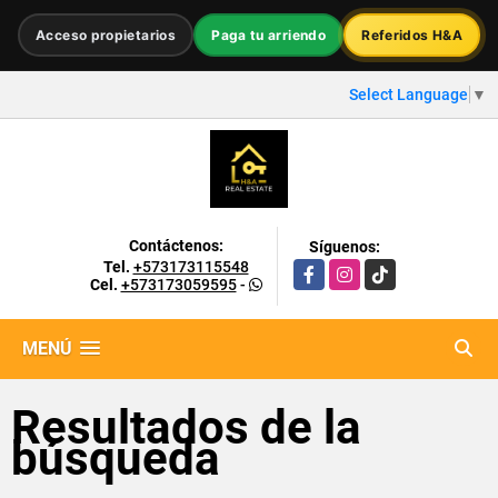
Acceso propietarios
Paga tu arriendo
Referidos H&A
Select Language
▼
Contáctenos:
Síguenos:
Tel.
+573173115548
Facebook
Instagram
TikTok
Cel.
+573173059595
-
MENÚ
Resultados de la
búsqueda