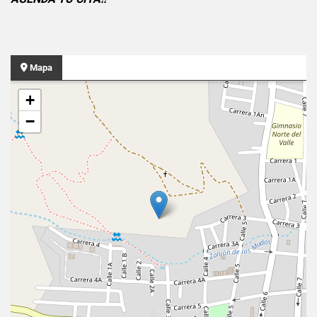
Mapa
+
−