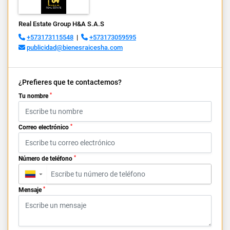
Real Estate Group H&A S.A.S
+573173115548
|
+573173059595
publicidad@bienesraicesha.com
¿Prefieres que te contactemos?
*
Tu nombre
*
Correo electrónico
*
Número de teléfono
▼
*
Mensaje