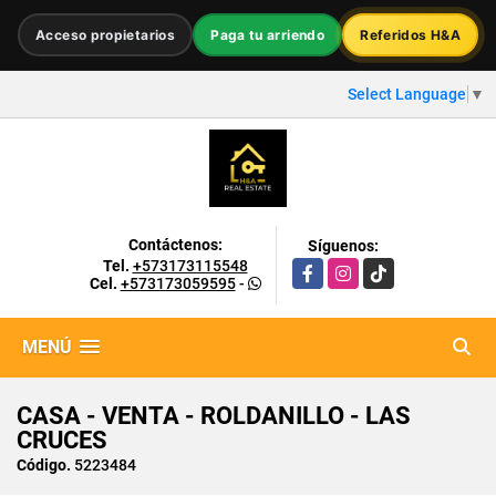
Acceso propietarios
Paga tu arriendo
Referidos H&A
Select Language
▼
Contáctenos:
Síguenos:
Tel.
+573173115548
Facebook
Instagram
TikTok
Cel.
+573173059595
-
MENÚ
CASA - VENTA - ROLDANILLO - LAS
CRUCES
Código.
5223484