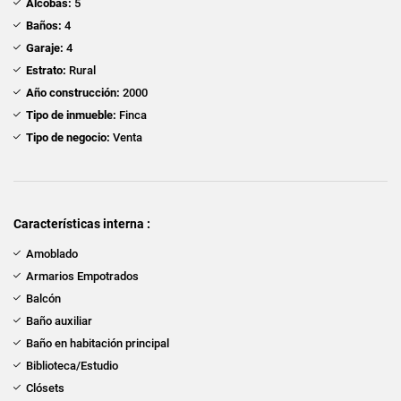
Alcobas:
5
Baños:
4
Garaje:
4
Estrato:
Rural
Año construcción:
2000
Tipo de inmueble:
Finca
Tipo de negocio:
Venta
Características interna :
Amoblado
Armarios Empotrados
Balcón
Baño auxiliar
Baño en habitación principal
Biblioteca/Estudio
Clósets