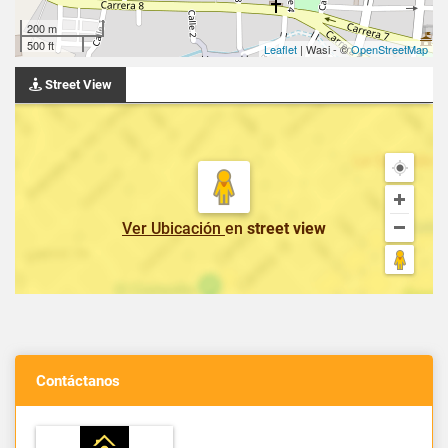
200 m
500 ft
Leaflet
| Wasi - ©
OpenStreetMap
Street View
Ver Ubicación
en
street view
Contáctanos