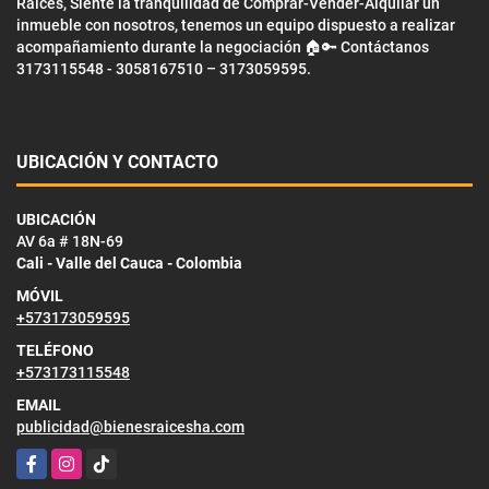
Raíces, Siente la tranquilidad de Comprar-Vender-Alquilar un
inmueble con nosotros, tenemos un equipo dispuesto a realizar
acompañamiento durante la negociación 🏠🔑 Contáctanos
3173115548 - 3058167510 – 3173059595.
UBICACIÓN Y CONTACTO
UBICACIÓN
AV 6a # 18N-69
Cali - Valle del Cauca - Colombia
MÓVIL
+573173059595
TELÉFONO
+573173115548
EMAIL
publicidad@bienesraicesha.com
Facebook
Instagram
TikTok