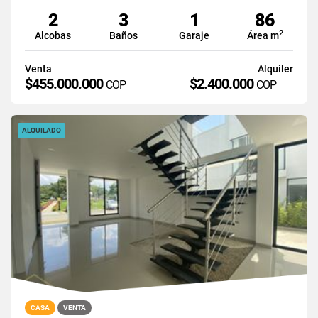
2
3
1
86
2
Alcobas
Baños
Garaje
Área m
Venta
Alquiler
$455.000.000
$2.400.000
COP
COP
ALQUILADO
CASA
VENTA