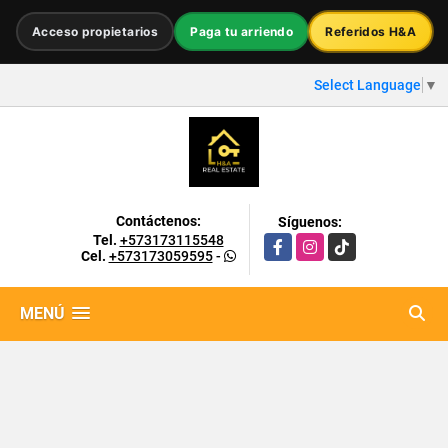
Acceso propietarios
Paga tu arriendo
Referidos H&A
Select Language
▼
Contáctenos:
Síguenos:
Tel.
+573173115548
Facebook
Instagram
TikTok
Cel.
+573173059595
-
MENÚ