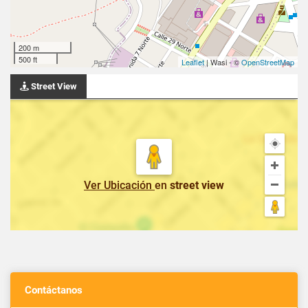
200 m
500 ft
Leaflet
| Wasi - ©
OpenStreetMap
Street View
Ver Ubicación
en
street view
Contáctanos