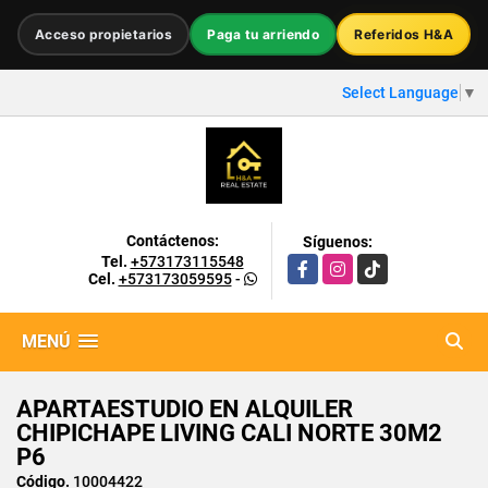
Acceso propietarios
Paga tu arriendo
Referidos H&A
Select Language
▼
Contáctenos:
Síguenos:
Tel.
+573173115548
Facebook
Instagram
TikTok
Cel.
+573173059595
-
MENÚ
APARTAESTUDIO EN ALQUILER
CHIPICHAPE LIVING CALI NORTE 30M2
P6
Código.
10004422