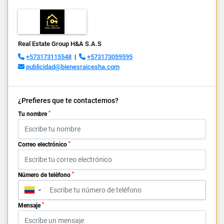
Real Estate Group H&A S.A.S
+573173115548
|
+573173059595
publicidad@bienesraicesha.com
¿Prefieres que te contactemos?
*
Tu nombre
*
Correo electrónico
*
Número de teléfono
▼
*
Mensaje