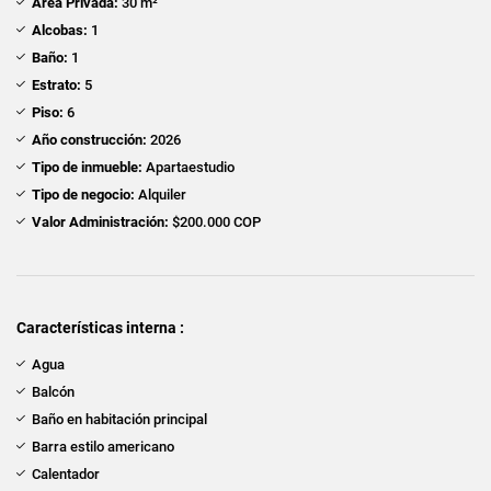
Área Privada:
30 m²
Alcobas:
1
Baño:
1
Estrato:
5
Piso:
6
Año construcción:
2026
Tipo de inmueble:
Apartaestudio
Tipo de negocio:
Alquiler
Valor Administración:
$200.000 COP
Características interna :
Agua
Balcón
Baño en habitación principal
Barra estilo americano
Calentador