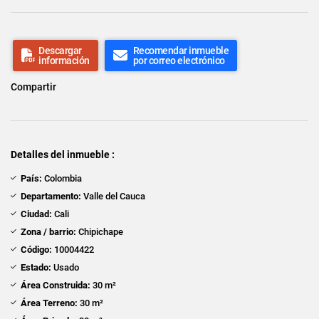
Descargar
Recomendar inmueble
información
por correo electrónico
Compartir
Detalles del inmueble :
País:
Colombia
Departamento:
Valle del Cauca
Ciudad:
Cali
Zona / barrio:
Chipichape
Código:
10004422
Estado:
Usado
Área Construida:
30 m²
Área Terreno:
30 m²