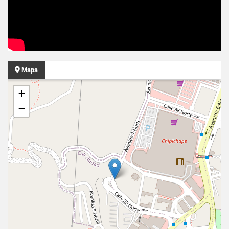
Mapa
+
−