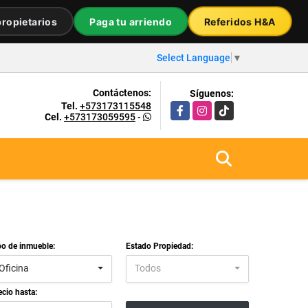
ropietarios
Paga tu arriendo
Referidos H&A
Select Language
▼
Contáctenos:
Síguenos:
Tel.
+573173115548
Facebook
Instagram
TikTok
Cel.
+573173059595
-
po de inmueble:
Estado Propiedad:
Oficina
Todos
ecio hasta: