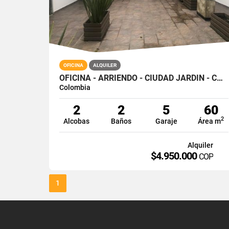
OFICINA
ALQUILER
OFICINA - ARRIENDO - CIUDAD JARDIN - CALI - SUR
Colombia
2
2
5
60
2
Alcobas
Baños
Garaje
Área m
Alquiler
$4.950.000
COP
1