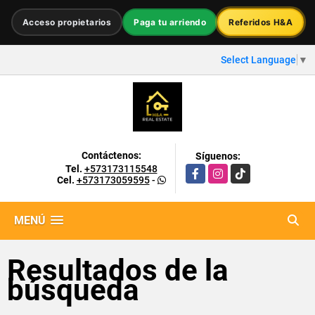
Acceso propietarios
Paga tu arriendo
Referidos H&A
Select Language
▼
Contáctenos:
Síguenos:
Tel.
+573173115548
Facebook
Instagram
TikTok
Cel.
+573173059595
-
MENÚ
Resultados de la
búsqueda