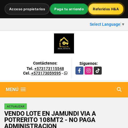
Acceso propietarios
Paga tu arriendo
Referidos H&A
Select Language
▼
Contáctenos:
Síguenos:
Tel.
+573173115548
Facebook
Instagram
TikTok
Cel.
+573173059595
-
MENÚ
ACTUALIZAR
VENDO LOTE EN JAMUNDI VIA A
POTRERITO 108MT2 - NO PAGA
ADMINISTRACION