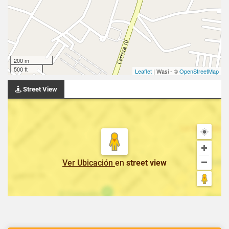
200 m
500 ft
Leaflet
| Wasi - ©
OpenStreetMap
Street View
Ver Ubicación
en
street view