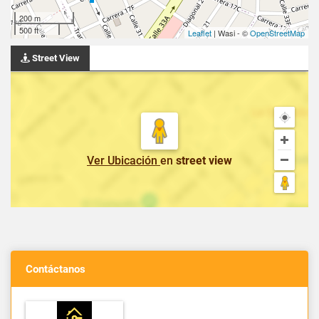
200 m
500 ft
Leaflet
| Wasi - ©
OpenStreetMap
Street View
Ver Ubicación
en
street view
Contáctanos