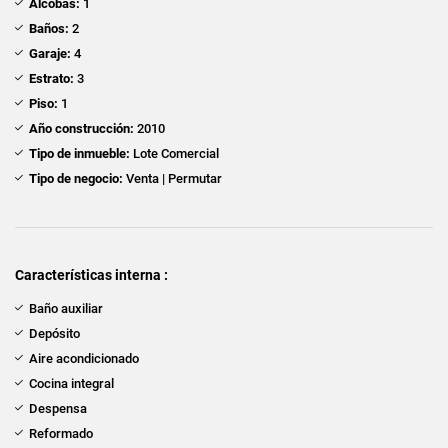
Alcobas:
1
Baños:
2
Garaje:
4
Estrato:
3
Piso:
1
Año construcción:
2010
Tipo de inmueble:
Lote Comercial
Tipo de negocio:
Venta | Permutar
Características interna :
Baño auxiliar
Depósito
Aire acondicionado
Cocina integral
Despensa
Reformado