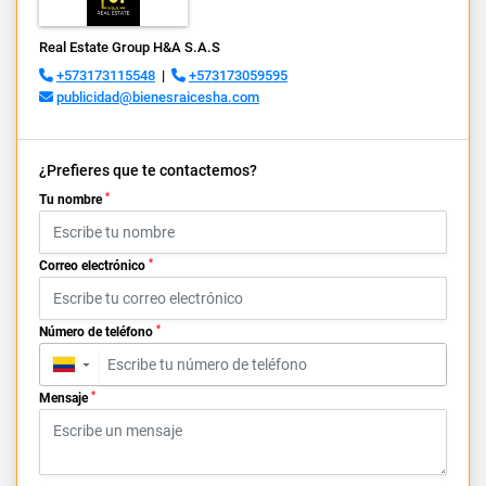
Real Estate Group H&A S.A.S
+573173115548
|
+573173059595
publicidad@bienesraicesha.com
¿Prefieres que te contactemos?
*
Tu nombre
*
Correo electrónico
*
Número de teléfono
▼
*
Mensaje