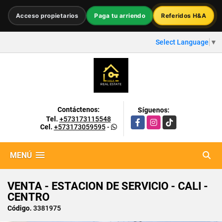
Acceso propietarios
Paga tu arriendo
Referidos H&A
Select Language
▼
Contáctenos:
Síguenos:
Tel.
+573173115548
Facebook
Instagram
TikTok
Cel.
+573173059595
-
MENÚ
VENTA - ESTACION DE SERVICIO - CALI -
CENTRO
Código.
3381975