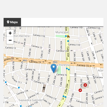
Mapa
+
−