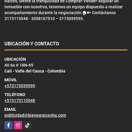
Raíces, Siente la tranquilidad de Comprar-Vender-Alquilar un
inmueble con nosotros, tenemos un equipo dispuesto a realizar
acompañamiento durante la negociación 🏠🔑 Contáctanos
3173115548 - 3058167510 – 3173059595.
UBICACIÓN Y CONTACTO
UBICACIÓN
AV 6a # 18N-69
Cali - Valle del Cauca - Colombia
MÓVIL
+573173059595
TELÉFONO
+573173115548
EMAIL
publicidad@bienesraicesha.com
Facebook
Instagram
TikTok