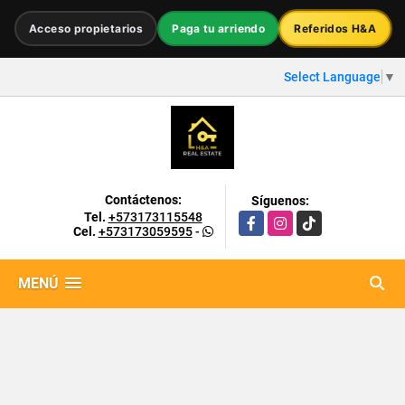
Acceso propietarios
Paga tu arriendo
Referidos H&A
Select Language
▼
Contáctenos:
Síguenos:
Tel.
+573173115548
Facebook
Instagram
TikTok
Cel.
+573173059595
-
MENÚ