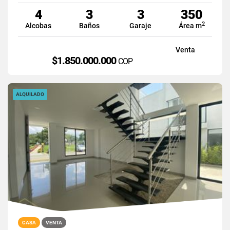
4
3
3
350
2
Alcobas
Baños
Garaje
Área m
Venta
$1.850.000.000
COP
ALQUILADO
CASA
VENTA