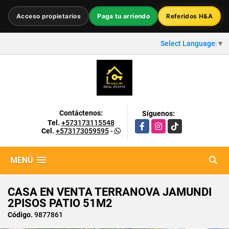
Acceso propietarios
Paga tu arriendo
Referidos H&A
Select Language
▼
Contáctenos:
Síguenos:
Tel.
+573173115548
Facebook
Instagram
TikTok
Cel.
+573173059595
-
MENÚ
CASA EN VENTA TERRANOVA JAMUNDI
2PISOS PATIO 51M2
Código.
9877861