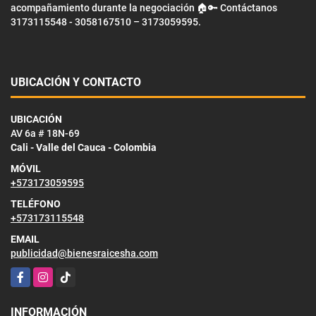
acompañamiento durante la negociación 🏠🔑 Contáctanos
3173115548 - 3058167510 – 3173059595.
UBICACIÓN Y CONTACTO
UBICACIÓN
AV 6a # 18N-69
Cali - Valle del Cauca - Colombia
MÓVIL
+573173059595
TELÉFONO
+573173115548
EMAIL
publicidad@bienesraicesha.com
Facebook
Instagram
TikTok
INFORMACIÓN