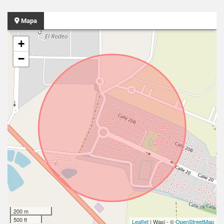
Mapa
+
−
200 m
500 ft
Leaflet
| Wasi - ©
OpenStreetMap