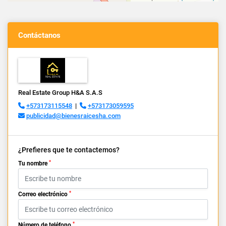
Contáctanos
Real Estate Group H&A S.A.S
+573173115548
|
+573173059595
publicidad@bienesraicesha.com
¿Prefieres que te contactemos?
*
Tu nombre
*
Correo electrónico
*
Número de teléfono