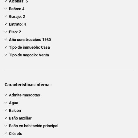
Alcobas:
5
Baños:
4
Garaje:
2
Estrato:
4
Piso:
2
Año construcción:
1980
Tipo de inmueble:
Casa
Tipo de negocio:
Venta
Características interna :
Admite mascotas
Agua
Balcón
Baño auxiliar
Baño en habitación principal
Clósets