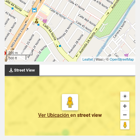
200 m
500 ft
Leaflet
| Wasi - ©
OpenStreetMap
Street View
Ver Ubicación
en
street view