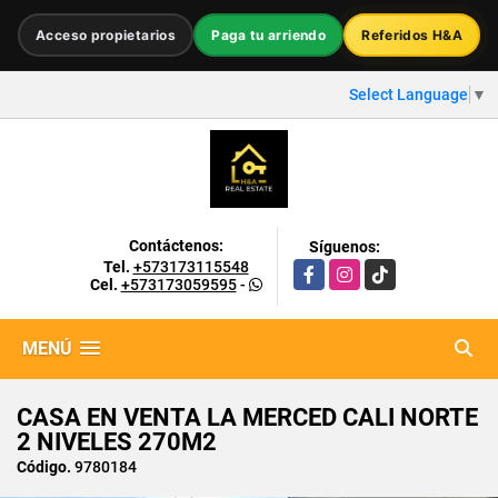
Acceso propietarios
Paga tu arriendo
Referidos H&A
Select Language
▼
Contáctenos:
Síguenos:
Tel.
+573173115548
Facebook
Instagram
TikTok
Cel.
+573173059595
-
MENÚ
CASA EN VENTA LA MERCED CALI NORTE
2 NIVELES 270M2
Código.
9780184