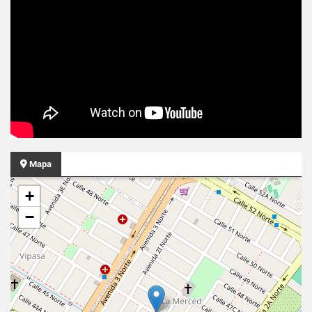
Mapa
+
−