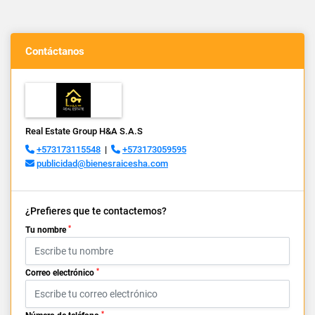
Contáctanos
Real Estate Group H&A S.A.S
+573173115548
|
+573173059595
publicidad@bienesraicesha.com
¿Prefieres que te contactemos?
*
Tu nombre
*
Correo electrónico
*