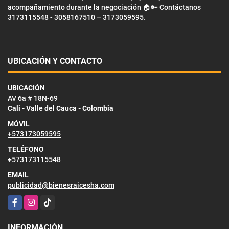
acompañamiento durante la negociación 🏠🔑 Contáctanos
3173115548 - 3058167510 – 3173059595.
UBICACIÓN Y CONTACTO
UBICACIÓN
AV 6a # 18N-69
Cali - Valle del Cauca - Colombia
MÓVIL
+573173059595
TELÉFONO
+573173115548
EMAIL
publicidad@bienesraicesha.com
Facebook
Instagram
TikTok
INFORMACIÓN