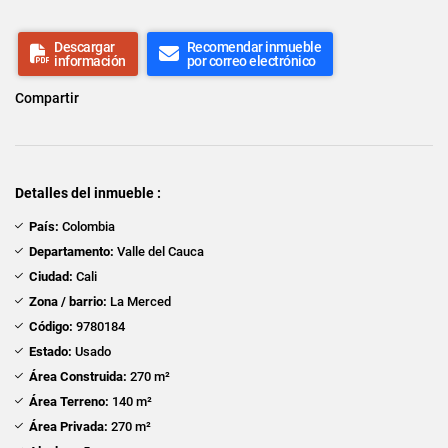
Descargar
Recomendar inmueble
información
por correo electrónico
Compartir
Detalles del inmueble :
País:
Colombia
Departamento:
Valle del Cauca
Ciudad:
Cali
Zona / barrio:
La Merced
Código:
9780184
Estado:
Usado
Área Construida:
270 m²
Área Terreno:
140 m²
Área Privada:
270 m²