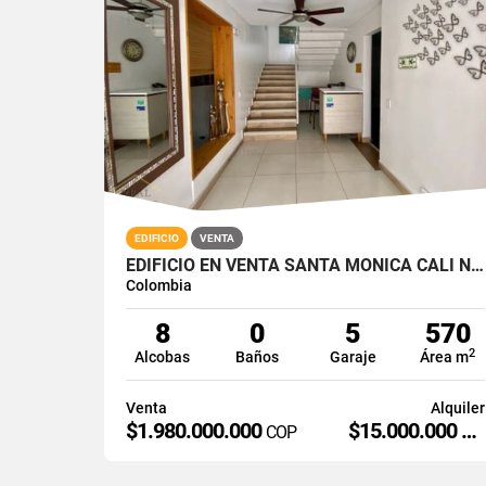
EDIFICIO
VENTA
EDIFICIO EN VENTA SANTA MONICA CALI NORTE
Colombia
8
0
5
570
2
Alcobas
Baños
Garaje
Área m
Venta
Alquiler
$1.980.000.000
$15.000.000
COP
CO