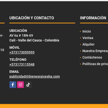
UBICACIÓN Y CONTACTO
INFORMACIÓN
UBICACIÓN
Inicio
er-
AV 6a # 18N-69
Ventas
Cali - Valle del Cauca - Colombia
Alquiler
MÓVIL
510
Nuestra Empres
+573173059595
Contáctenos
TELÉFONO
Políticas de pri
+573173115548
EMAIL
publicidad@bienesraicesha.com
Facebook
Instagram
TikTok