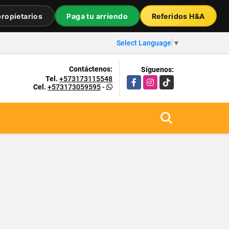
ropietarios
Paga tu arriendo
Referidos H&A
Select Language
▼
Contáctenos:
Síguenos:
Tel.
+573173115548
Facebook
Instagram
TikTok
Cel.
+573173059595
-