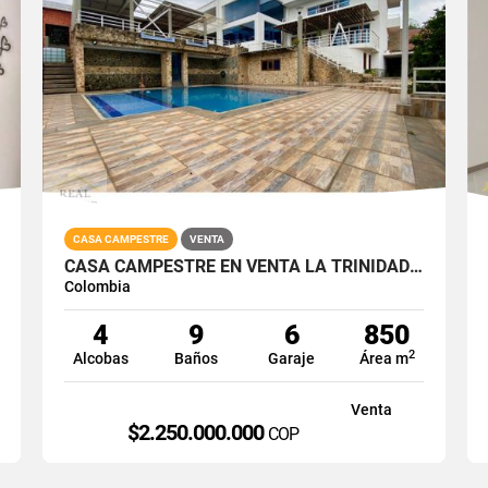
CASA CAMPESTRE
VENTA
CASA CAMPESTRE EN VENTA LA TRINIDAD VÍA LA REFORMA CALI SUR 1000M2
Colombia
4
9
6
850
2
Alcobas
Baños
Garaje
Área m
Venta
$2.250.000.000
P
COP