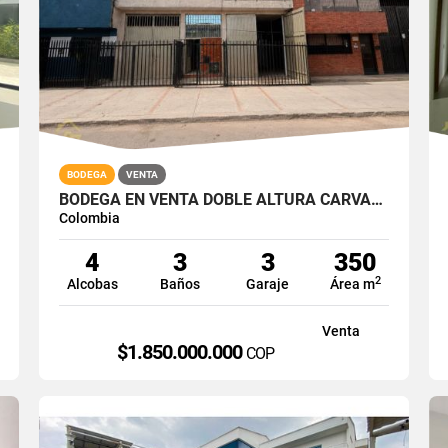
BODEGA
VENTA
BODEGA EN VENTA DOBLE ALTURA CARVAJAL BOGOTA SUR 350M2
Colombia
4
3
3
350
2
Alcobas
Baños
Garaje
Área m
Venta
$1.850.000.000
COP