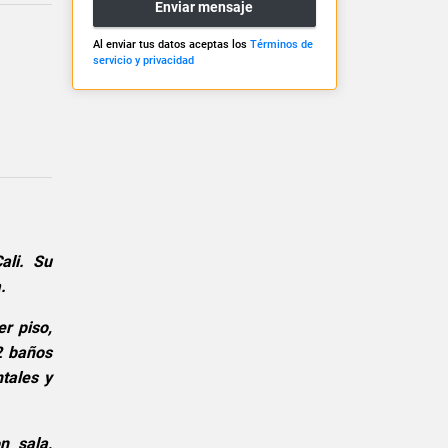
Enviar mensaje
Al enviar tus datos aceptas los
Términos de
servicio y privacidad
ali. Su
.
r piso,
2 baños
tales y
n sala,