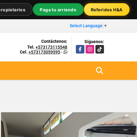
ropietarios
Paga tu arriendo
Referidos H&A
Select Language
▼
Contáctenos:
Síguenos:
Tel.
+573173115548
Facebook
Instagram
TikTok
Cel.
+573173059595
-