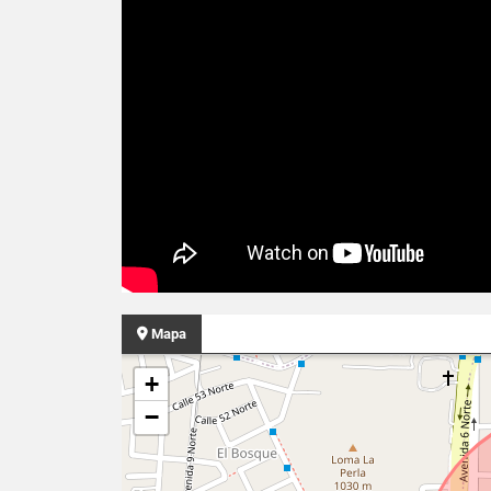
Mapa
+
−