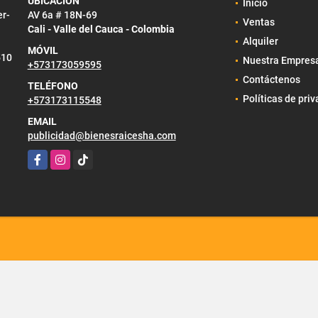
UBICACIÓN
Inicio
er-
AV 6a # 18N-69
Ventas
Cali - Valle del Cauca - Colombia
Alquiler
MÓVIL
510
Nuestra Empres
+573173059595
Contáctenos
TELÉFONO
Políticas de pri
+573173115548
EMAIL
publicidad@bienesraicesha.com
Facebook
Instagram
TikTok