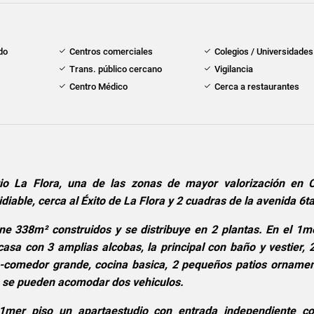
do
Centros comerciales
Colegios / Universidades
Trans. público cercano
Vigilancia
Centro Médico
Cerca a restaurantes
io La Flora, una de las zonas de mayor valorización en C
diable, cerca al Éxito de La Flora y 2 cuadras de la avenida 6ta
ne 338m² construidos y se distribuye en 2 plantas. En el 1me
asa con 3 amplias alcobas, la principal con baño y vestier, 
la-comedor grande, cocina basica, 2 pequeños patios ornamen
e se pueden acomodar dos vehiculos.
mer piso un apartaestudio con entrada independiente co