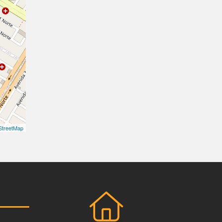
treetMap