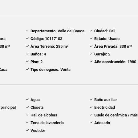
Departamento:
Valle del Cauca
Ciudad:
Cali
ora
Código:
10117103
Estado:
Usado
38 m²
Área Terreno:
285 m²
Área Privada:
338 m²
Baños:
4
Garaje:
2
Piso:
2
Año construcción:
1980
Casa
Tipo de negocio:
Venta
Agua
Baño auxiliar
principal
Clósets
Electricidad
Hall de alcobas
Suelo de cerámica / má
Zona de lavandería
Adosado
Vestidor