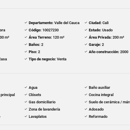
Departamento:
Valle del Cauca
Ciudad:
Cali
ora
Código:
10027230
Estado:
Usado
00 m²
Área Terreno:
120 m²
Área Privada:
200 m²
Baños:
2
Garaje:
2
Piso:
2
Año construcción:
2000
Casa
Tipo de negocio:
Venta
Agua
Baño auxiliar
principal
Clósets
Cocina integral
Gas domiciliario
Suelo de cerámica / má
Zona de lavandería
Adosado
o
Lavaplatos
Reformado