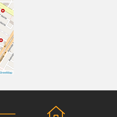
treetMap