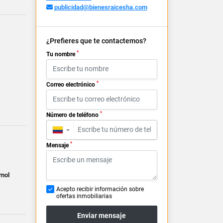
publicidad@bienesraicesha.com
¿Prefieres que te contactemos?
*
Tu nombre
*
Correo electrónico
*
Número de teléfono
▼
*
Mensaje
rmol
Acepto recibir información sobre
ofertas inmobiliarias
Enviar mensaje