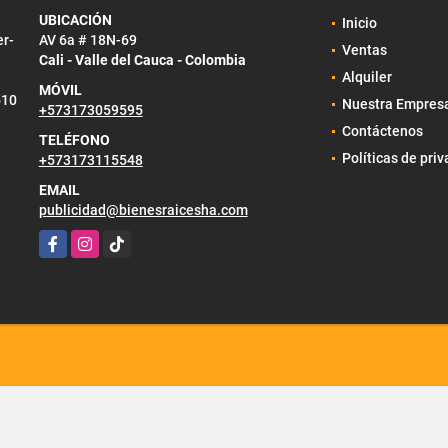
UBICACIÓN
Inicio
er-
AV 6a # 18N-69
Ventas
Cali - Valle del Cauca - Colombia
Alquiler
MÓVIL
510
Nuestra Empres
+573173059595
Contáctenos
TELÉFONO
Políticas de pri
+573173115548
EMAIL
publicidad@bienesraicesha.com
Facebook
Instagram
TikTok