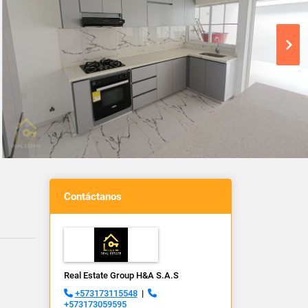
Contáctanos
Real Estate Group H&A S.A.S
+573173115548
|
+573173059595