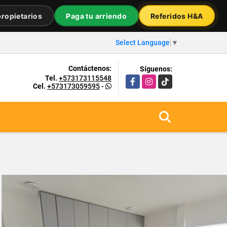
ropietarios
Paga tu arriendo
Referidos H&A
Select Language
▼
Contáctenos:
Síguenos:
Tel.
+573173115548
Facebook
Instagram
TikTok
Cel.
+573173059595
-