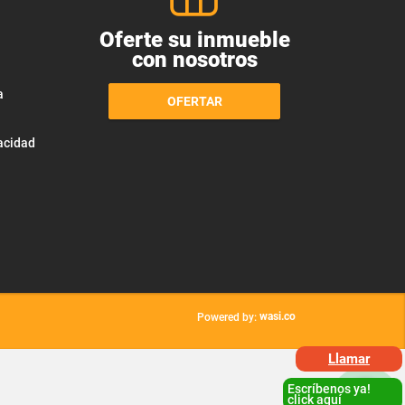
Oferte su inmueble
con nosotros
a
OFERTAR
vacidad
wasi.co
Powered by:
Llamar
Escríbenos ya!
click aquí