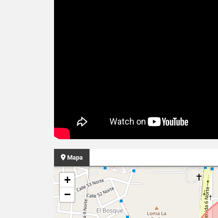
Mapa
+
−