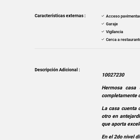
Características externas :
Acceso pavimenta
Garaje
Vigilancia
Cerca a restauran
Descripción Adicional :
10027230
Hermosa casa d
completamente d
La casa cuenta c
otro en antejard
que aporta excele
En el 2do nivel 