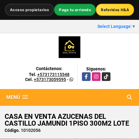
Acceso propietarios
Paga tu arriendo
Referidos H&A
Select Language
▼
Contáctenos:
Síguenos:
Tel.
+573173115548
Facebook
Instagram
TikTok
Cel.
+573173059595
-
MENÚ
CASA EN VENTA AZUCENAS DEL
CASTILLO JAMUNDI 1PISO 300M2 LOTE
Código.
10102056