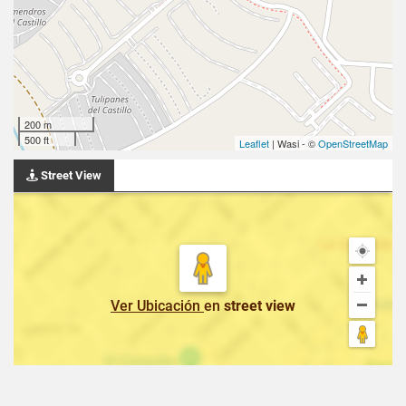
200 m
500 ft
Leaflet
| Wasi - ©
OpenStreetMap
Street View
Ver Ubicación
en
street view