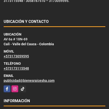
3173115548 - 3058167510 – 3173059595.
UBICACIÓN Y CONTACTO
UBICACIÓN
AV 6a # 18N-69
Cali - Valle del Cauca - Colombia
MÓVIL
+573173059595
TELÉFONO
+573173115548
EMAIL
publicidad@bienesraicesha.com
Facebook
Instagram
TikTok
INFORMACIÓN