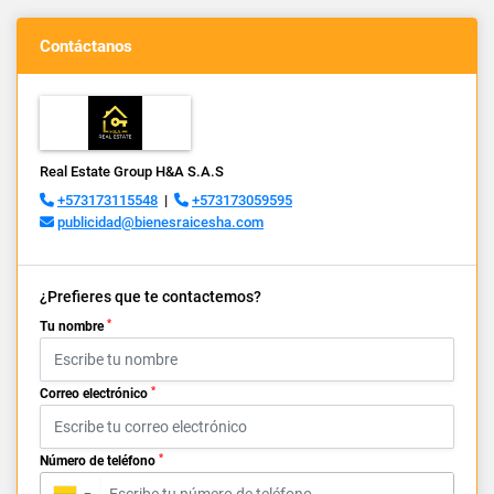
Contáctanos
Real Estate Group H&A S.A.S
+573173115548
|
+573173059595
publicidad@bienesraicesha.com
¿Prefieres que te contactemos?
*
Tu nombre
*
Correo electrónico
*
Número de teléfono
▼