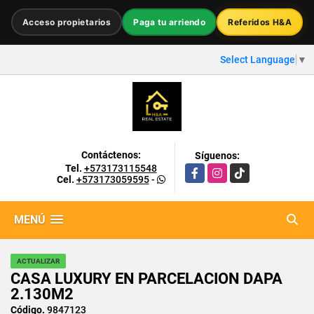
Acceso propietarios
Paga tu arriendo
Referidos H&A
Select Language
▼
Contáctenos:
Síguenos:
Tel.
+573173115548
Facebook
Instagram
TikTok
Cel.
+573173059595
-
MENÚ
ACTUALIZAR
CASA LUXURY EN PARCELACION DAPA
2.130M2
Código.
9847123