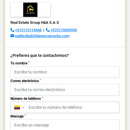
Real Estate Group H&A S.A.S
+573173115548
|
+573173059595
publicidad@bienesraicesha.com
¿Prefieres que te contactemos?
*
Tu nombre
*
Correo electrónico
*
Número de teléfono
▼
*
Mensaje