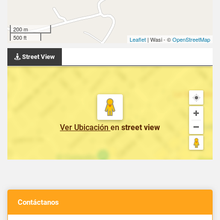
200 m
500 ft
Leaflet
| Wasi - ©
OpenStreetMap
Street View
Ver Ubicación
en
street view
Contáctanos