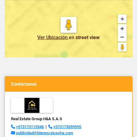
Ver Ubicación
en
street view
Contáctanos
Real Estate Group H&A S.A.S
+573173115548
|
+573173059595
publicidad@bienesraicesha.com