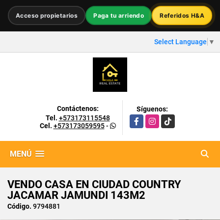
Acceso propietarios
Paga tu arriendo
Referidos H&A
Select Language
▼
Contáctenos:
Síguenos:
Tel.
+573173115548
Facebook
Instagram
TikTok
Cel.
+573173059595
-
MENÚ
VENDO CASA EN CIUDAD COUNTRY
JACAMAR JAMUNDI 143M2
Código.
9794881