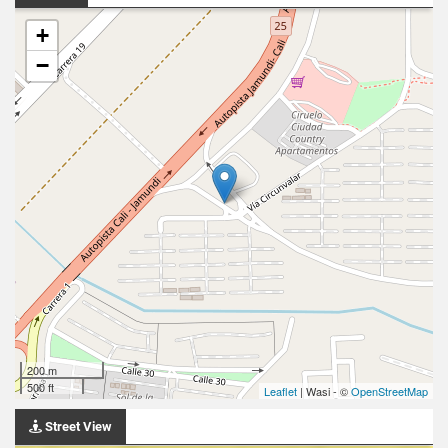
+
−
200 m
500 ft
Leaflet
| Wasi - ©
OpenStreetMap
Street View