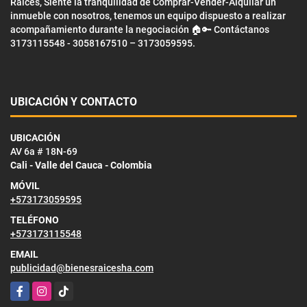
Raíces, Siente la tranquilidad de Comprar-Vender-Alquilar un
inmueble con nosotros, tenemos un equipo dispuesto a realizar
acompañamiento durante la negociación 🏠🔑 Contáctanos
3173115548 - 3058167510 – 3173059595.
UBICACIÓN Y CONTACTO
UBICACIÓN
AV 6a # 18N-69
Cali - Valle del Cauca - Colombia
MÓVIL
+573173059595
TELÉFONO
+573173115548
EMAIL
publicidad@bienesraicesha.com
Facebook
Instagram
TikTok