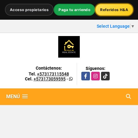
Acceso propietarios
Paga tu arriendo
Referidos H&A
Select Language
▼
Contáctenos:
Síguenos:
Tel.
+573173115548
Facebook
Instagram
TikTok
Cel.
+573173059595
-
MENÚ