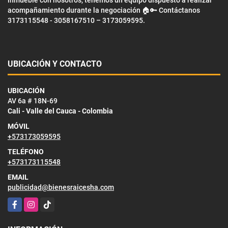
acompañamiento durante la negociación 🏠🔑 Contáctanos
3173115548 - 3058167510 – 3173059595.
UBICACIÓN Y CONTACTO
UBICACIÓN
AV 6a # 18N-69
Cali - Valle del Cauca - Colombia
MÓVIL
+573173059595
TELÉFONO
+573173115548
EMAIL
publicidad@bienesraicesha.com
Facebook
Instagram
TikTok