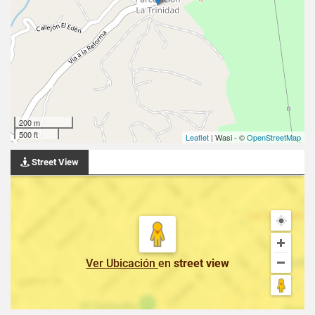
200 m
500 ft
Leaflet
| Wasi - ©
OpenStreetMap
Street View
Ver Ubicación
en
street view