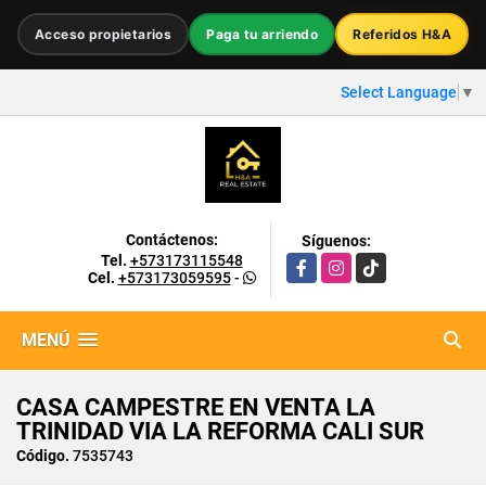
Acceso propietarios
Paga tu arriendo
Referidos H&A
Select Language
▼
Contáctenos:
Síguenos:
Tel.
+573173115548
Facebook
Instagram
TikTok
Cel.
+573173059595
-
MENÚ
CASA CAMPESTRE EN VENTA LA
TRINIDAD VIA LA REFORMA CALI SUR
Código.
7535743