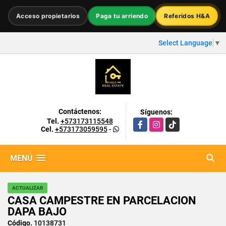
Acceso propietarios
Paga tu arriendo
Referidos H&A
Select Language
▼
Contáctenos:
Síguenos:
Tel.
+573173115548
Facebook
Instagram
TikTok
Cel.
+573173059595
-
MENÚ
ACTUALIZAR
CASA CAMPESTRE EN PARCELACION
DAPA BAJO
Código.
10138731