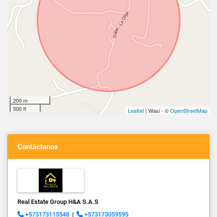
200 m
500 ft
Leaflet
| Wasi - ©
OpenStreetMap
Contáctanos
Real Estate Group H&A S.A.S
+573173115548
|
+573173059595