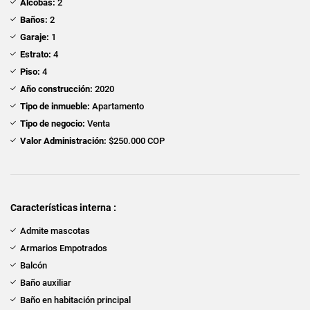
Alcobas:
2
Baños:
2
Garaje:
1
Estrato:
4
Piso:
4
Año construcción:
2020
Tipo de inmueble:
Apartamento
Tipo de negocio:
Venta
Valor Administración:
$250.000 COP
Características interna :
Admite mascotas
Armarios Empotrados
Balcón
Baño auxiliar
Baño en habitación principal