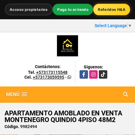
Acceso propietarios
Paga tu arriendo
Referidos H&A
Select Language
▼
Contáctenos:
Síguenos:
Tel.
+573173115548
Facebook
Instagram
TikTok
Cel.
+573173059595
-
MENÚ
APARTAMENTO AMOBLADO EN VENTA
MONTENEGRO QUINDIO 4PISO 48M2
Código.
9982494