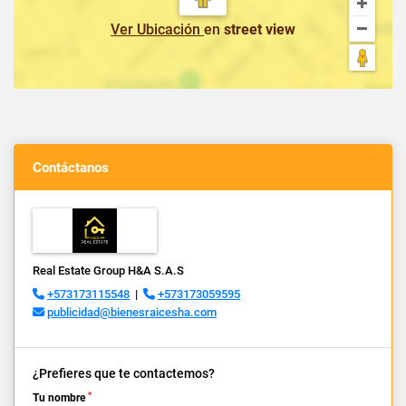
Ver Ubicación
en
street view
Contáctanos
Real Estate Group H&A S.A.S
+573173115548
|
+573173059595
publicidad@bienesraicesha.com
¿Prefieres que te contactemos?
*
Tu nombre