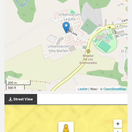
200 m
500 ft
Leaflet
| Wasi - ©
OpenStreetMap
Street View