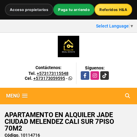
Acceso propietarios
Paga tu arriendo
Referidos H&A
Select Language
▼
Contáctenos:
Síguenos:
Tel.
+573173115548
Facebook
Instagram
TikTok
Cel.
+573173059595
-
MENÚ
APARTAMENTO EN ALQUILER JADE
CIUDAD MELENDEZ CALI SUR 7PISO
70M2
Código.
10114716