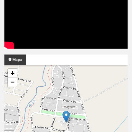
Mapa
+
−