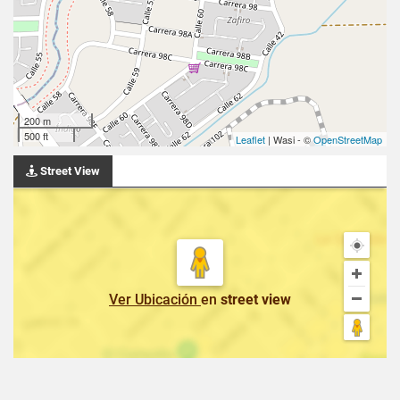
200 m
500 ft
Leaflet
| Wasi - ©
OpenStreetMap
Street View
Ver Ubicación
en
street view