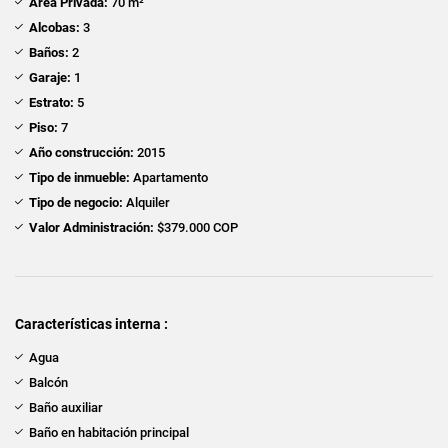
Área Privada:
70 m²
Alcobas:
3
Baños:
2
Garaje:
1
Estrato:
5
Piso:
7
Año construcción:
2015
Tipo de inmueble:
Apartamento
Tipo de negocio:
Alquiler
Valor Administración:
$379.000 COP
Características interna :
Agua
Balcón
Baño auxiliar
Baño en habitación principal