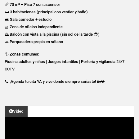
📏 70 m² – Piso 7 con ascensor
🛏️ 3 habitaciones (principal con vestier y baño)
🛋️ Sala comedor + estudio
🧺 Zona de oficios independiente
🌅 Balcón con vista a la piscina (sin sol de la tarde 😎)
🚗 Parqueadero propio en sótano
💦
Zonas comunes:
Piscina adultos y niños | Juegos infantiles | Portería y vigilancia 24/7 |
CCTV
📞 ¡Agenda tu cita YA y vive donde siempre soñaste! 🏡❤️
Video