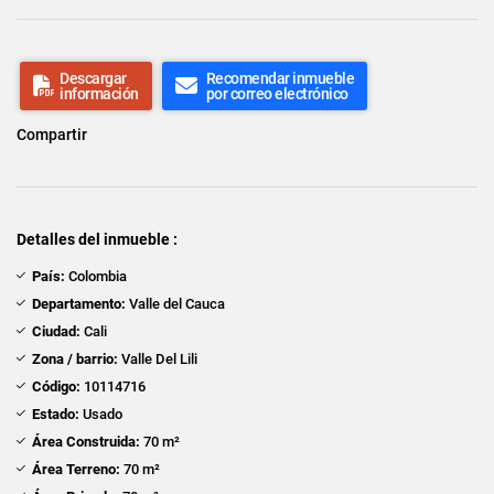
Descargar
Recomendar inmueble
información
por correo electrónico
Compartir
Detalles del inmueble :
País:
Colombia
Departamento:
Valle del Cauca
Ciudad:
Cali
Zona / barrio:
Valle Del Lili
Código:
10114716
Estado:
Usado
Área Construida:
70 m²
Área Terreno:
70 m²