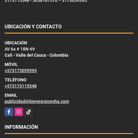
3173115548 - 3058167510 – 3173059595.
UBICACIÓN Y CONTACTO
UBICACIÓN
AV 6a # 18N-69
Cali - Valle del Cauca - Colombia
MÓVIL
+573173059595
TELÉFONO
+573173115548
EMAIL
publicidad@bienesraicesha.com
Facebook
Instagram
TikTok
INFORMACIÓN