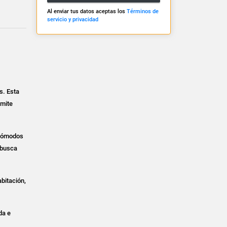
Al enviar tus datos aceptas los
Términos de
servicio y privacidad
es. Esta
rmite
s cómodos
e busca
abitación,
da e