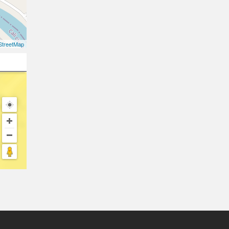
treetMap