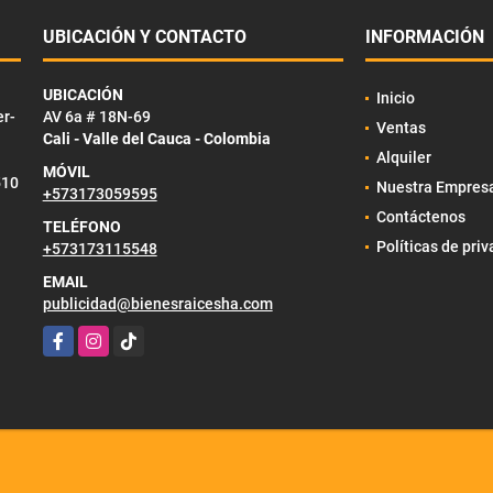
UBICACIÓN Y CONTACTO
INFORMACIÓN
UBICACIÓN
Inicio
er-
AV 6a # 18N-69
Ventas
Cali - Valle del Cauca - Colombia
Alquiler
MÓVIL
510
Nuestra Empres
+573173059595
Contáctenos
TELÉFONO
Políticas de pri
+573173115548
EMAIL
publicidad@bienesraicesha.com
Facebook
Instagram
TikTok