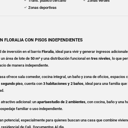
Trans. público cercano
Zonas verdes
Zonas deportivas
EN FLORALIA CON PISOS INDEPENDIENTES
 de inversión en el barrio
Floralia
, ideal para vivir y generar ingresos adicional
 un área de lote de
50 m²
y una distribución funcional en
tres niveles
, lo que pe
acio de manera independiente.
 casa ofrece sala comedor, cocina integral, un baño y zona de oficios, espacio
l
segundo piso
, cuenta con
3 habitaciones y 2 baños
, ideal para una familia qu
ad.
 atractivo adicional: un
apartaestudio de 2 ambientes
, con cocina, baño y una h
hospedaje familiar o uso independiente.
an potencial, especialmente para quienes buscan una casa que combine vivien
 residencial de Cali. Documentos Al dia.