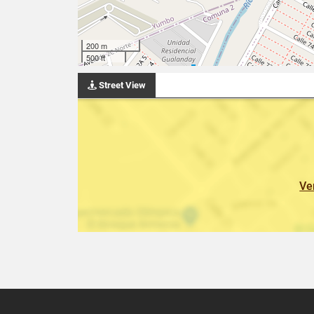
200 m
500 ft
Street View
Ve