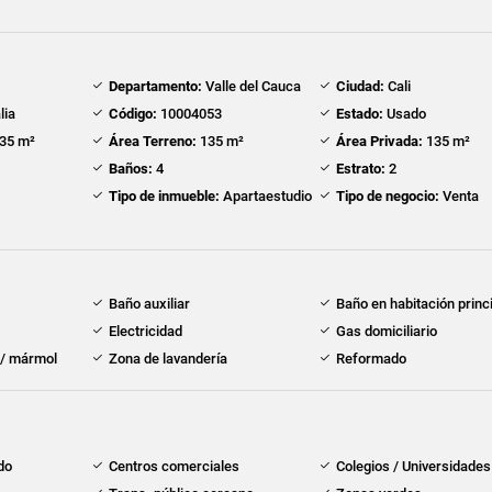
Departamento:
Valle del Cauca
Ciudad:
Cali
lia
Código:
10004053
Estado:
Usado
35 m²
Área Terreno:
135 m²
Área Privada:
135 m²
Baños:
4
Estrato:
2
Tipo de inmueble:
Apartaestudio
Tipo de negocio:
Venta
Baño auxiliar
Baño en habitación princ
Electricidad
Gas domiciliario
 / mármol
Zona de lavandería
Reformado
do
Centros comerciales
Colegios / Universidades