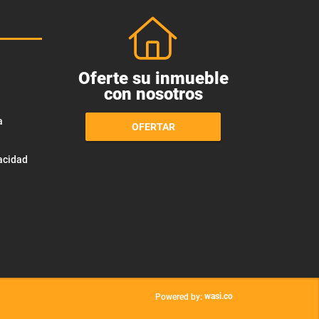
Oferte su inmueble
con nosotros
a
OFERTAR
vacidad
wasi.co
Powered by: