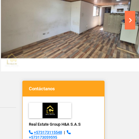
Contáctanos
Real Estate Group H&A S.A.S
+573173115548
|
+573173059595