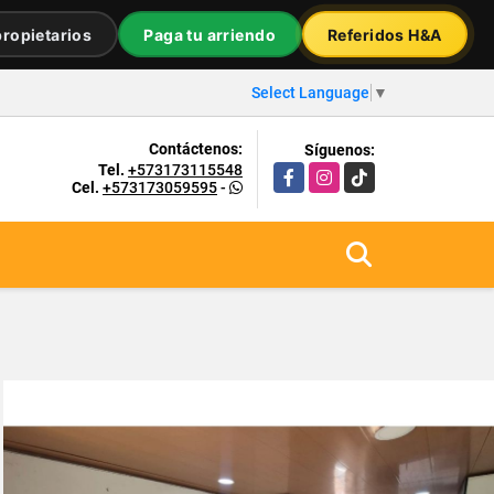
ropietarios
Paga tu arriendo
Referidos H&A
Select Language
▼
Contáctenos:
Síguenos:
Tel.
+573173115548
Facebook
Instagram
TikTok
Cel.
+573173059595
-