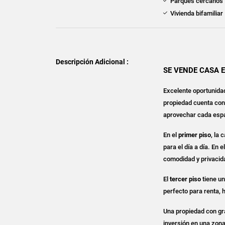
Parques cercanos
Vivienda bifamiliar
Descripción Adicional :
SE VENDE CASA 
Excelente oportunidad
propiedad cuenta con
aprovechar cada esp
En el
primer piso
, la
para el día a día. En e
comodidad y privacid
El
tercer piso
tiene un
perfecto para renta, 
Una propiedad con gr
inversión en una zona