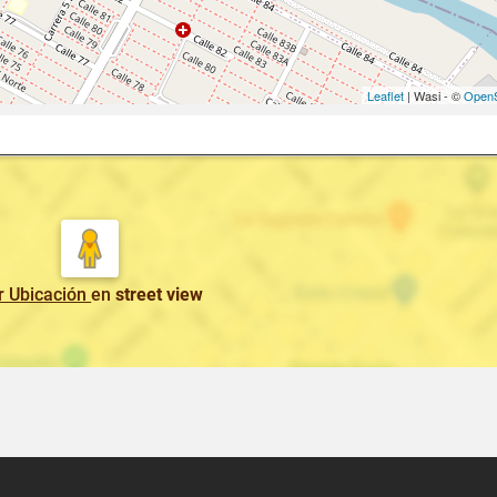
Leaflet
| Wasi - ©
OpenS
r Ubicación
en
street view