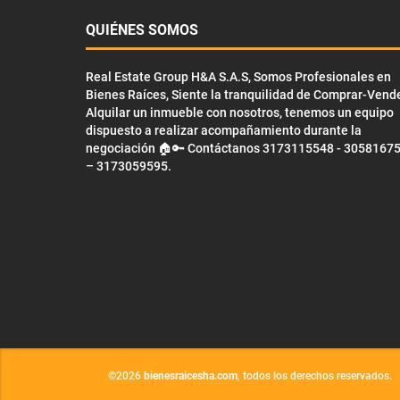
QUIÉNES SOMOS
Real Estate Group H&A S.A.S, Somos Profesionales en
Bienes Raíces, Siente la tranquilidad de Comprar-Vend
Alquilar un inmueble con nosotros, tenemos un equipo
dispuesto a realizar acompañamiento durante la
negociación 🏠🔑 Contáctanos 3173115548 - 3058167
– 3173059595.
©2026
bienesraicesha.com
, todos los derechos reservados.