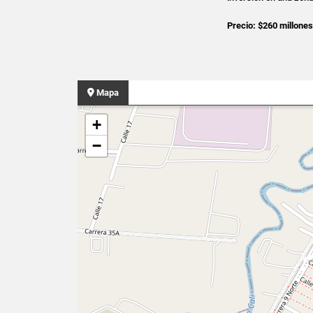
Precio: $260 millo
Mapa
+
−