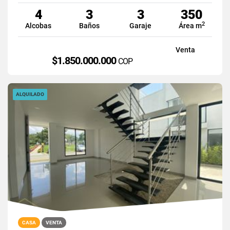
4
3
3
350
2
Alcobas
Baños
Garaje
Área m
Venta
$1.850.000.000
COP
ALQUILADO
CASA
VENTA