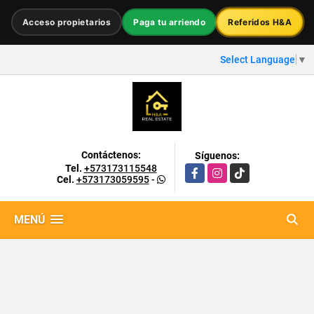
Acceso propietarios
Paga tu arriendo
Referidos H&A
Select Language
▼
Contáctenos:
Síguenos:
Tel.
+573173115548
Facebook
Instagram
TikTok
Cel.
+573173059595
-
MENÚ