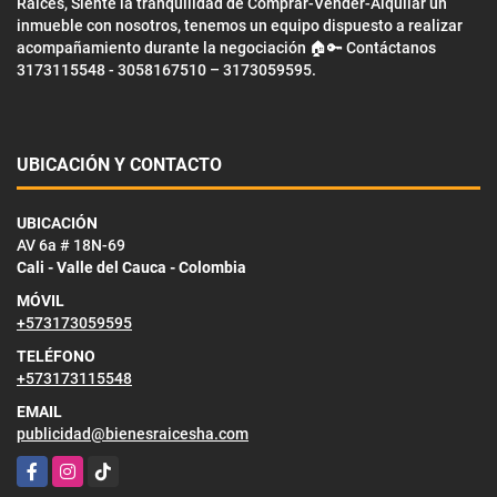
Raíces, Siente la tranquilidad de Comprar-Vender-Alquilar un
inmueble con nosotros, tenemos un equipo dispuesto a realizar
acompañamiento durante la negociación 🏠🔑 Contáctanos
3173115548 - 3058167510 – 3173059595.
UBICACIÓN Y CONTACTO
UBICACIÓN
AV 6a # 18N-69
Cali - Valle del Cauca - Colombia
MÓVIL
+573173059595
TELÉFONO
+573173115548
EMAIL
publicidad@bienesraicesha.com
Facebook
Instagram
TikTok